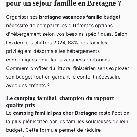
Location à
pour un séjour famille en Bretagne ?
camping-
Flexibilité
partir de
car /
d’itinéraire,
50€/jour,
Organiser ses
bretagne vacances famille budget
hébergem
expérience
nuitée en
nécessite de comparer les différentes options
ents
insolite, gestion
yourte à
d'hébergement selon vos besoins spécifiques. Selon
insolites
simple du
partir de
les derniers chiffres 2024, 68% des familles
(yourtes,
budget
80€/nuit
privilégient désormais les hébergements
cabanes)
économiques pour leurs vacances bretonnes.
Comment profiter du littoral finistérien sans exploser
son budget tout en gardant le confort nécessaire
avec des enfants ?
Le camping familial, champion du rapport
qualité-prix
Le
camping familial pas cher Bretagne
reste l'option
la plus plébiscitée par les familles soucieuses de leur
budget. Cette formule permet de réduire