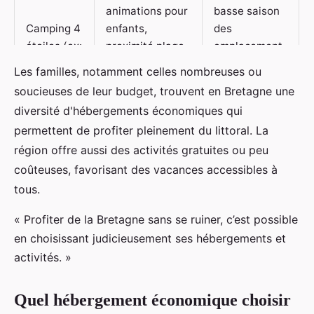
animations pour
basse saison
Camping 4
enfants,
des
étoiles (ex:
proximité plage,
emplacement
Kersentic)
tarifs
s, mobil-
Les familles, notamment celles nombreuses ou
accessibles
homes
soucieuses de leur budget, trouvent en Bretagne une
avec réductions
environ
diversité d'hébergements économiques qui
anticipées
300€/semaine
permettent de profiter pleinement du littoral. La
région offre aussi des activités gratuites ou peu
Gîtes et
Indépendance,
locations
coûteuses, favorisant des vacances accessibles à
cuisine équipée,
Environ 250-
saisonnièr
tous.
idéale pour
400€/semaine
es
grandes
selon la
« Profiter de la Bretagne sans se ruiner, c’est possible
(Fouesnan
familles, tarifs
localisation et
en choisissant judicieusement ses hébergements et
t, Bénodet,
dégressifs pour
capacité
Concarnea
activités. »
longues durées
u)
Quel hébergement économique choisir
Location